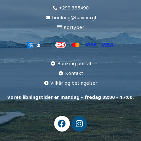
+299 385490
booking@taavani.gl
Kortyper
Booking portal
Kontakt
Vilkår og betingelser
Vores åbningstider er mandag – fredag ​​08:00 – 17:00.
F
I
a
n
c
s