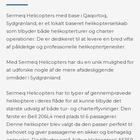
Sermeq Helicopters med base i Qaqortoq,
Sydgrønland, er et lokalt baseret helikopterselskab
som tilbyder både helikopterturer og charter
operationer. De er dedikeret til at levere en bred vifte
af pålidelige og professionelle helikoptertjenester.
Med Sermeq Helicopters har du en unik mulighed for
at udforske nogle af de mere afsidesliggende
områder i Sydgrønland.
Sermeq Helicopters har to typer af gennemprøvede
helikoptere i deres flåde for at kunne tilbyde det
største udvalg af både tur- og charterflyvninger. Den
første er Bell 206L4 med plads til 6 passagerer.
Denne helikopter blev valgt da den passer perfekt til
behovet og giver passagerne en sikker og behagelig
oplevelse. De tilbyder også Airbus Helicopters’ AS350