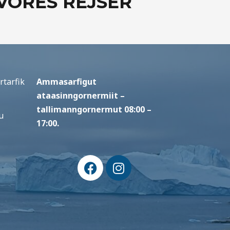
VORES REJSER
rtarfik
Ammasarfigut
ataasinngornermiit –
tallimanngornermut 08:00 –
u
17:00.
F
I
a
n
c
s
e
t
b
a
o
g