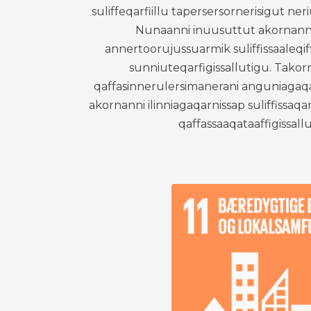
suliffeqarfiillu tapersersornerisigut ner
Nunaanni inuusuttut akornann
annertoorujussuarmik suliffissaaleqi
sunniuteqarfigissallutigu. Tako
qaffasinnerulersimanerani anguniagaq
akornanni ilinniagaqarnissap suliffissaqar
qaffassaaqataaffigissallu