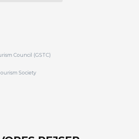
urism Council (GSTC)
tourism Society