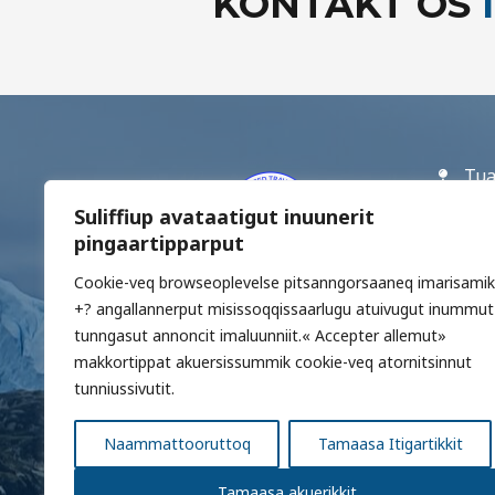
KONTAKT OS
I
Tua
CVR
Suliffiup avataatigut inuunerit
pingaartipparput
IAT
Cookie-veq browseoplevelse pitsanngorsaaneq imarisamik
+29
+? angallannerput misissoqqissaarlugu atuivugut inummut
boo
tunngasut annoncit imaluunniit.« Accepter allemut»
Kor
makkortippat akuersissummik cookie-veq atornitsinnut
tunniussivutit.
Naammattooruttoq
Tamaasa Itigartikkit
Tamaasa akuerikkit