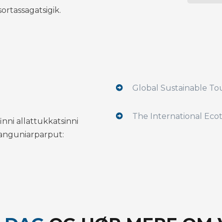
ortassagatsigik.
Global Sustainable To
The International Eco
finni allattukkatsinni
anguniarparput: