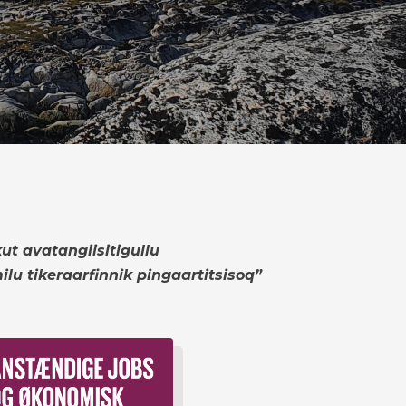
t avatangiisitigullu
lu tikeraarfinnik pingaartitsisoq”