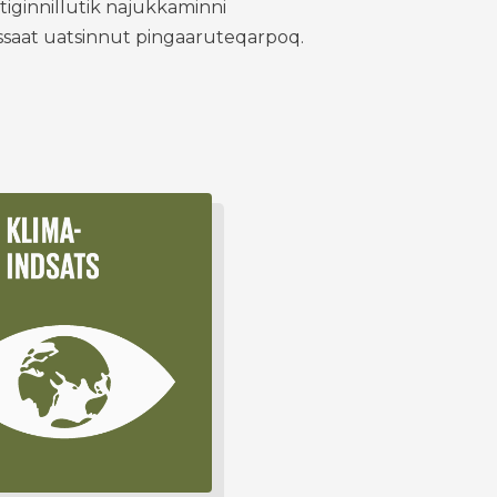
iginnillutik najukkaminni
issaat uatsinnut pingaaruteqarpoq.