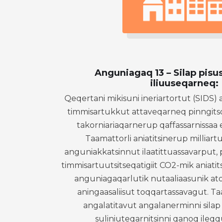
Anguniagaq 13 – Silap pisu
iliuuseqarneq:
Qeqertani mikisuni ineriartortut (SIDS) 
timmisartukkut attaveqarneq pinngits
takorniariaqarnerup qaffassarnissaa
Taamattorli aniatitsinerup milliart
anguniakkatsinnut ilaatittuassavarput, p
timmisartuutsitseqatigiit CO2-mik aniatit
anguniagaqarlutik nutaaliaasunik at
aningaasaliisut toqqartassavagut. T
angalatitavut angalanerminni silap
suliniuteqarnitsinni qanoq ileqq