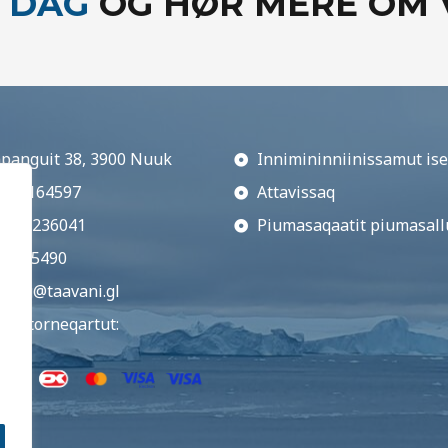
 DAG
OG HØR MERE OM 
panguit 38, 3900 Nuuk
Innimininniinissamut ise
: 43164597
Attavissaq
A: 17236041
Piumasaqaatit piumasall
9 385490
king@taavani.gl
tit atorneqartut: