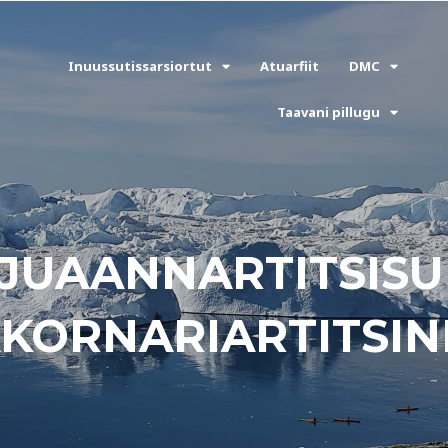
Inuussutissarsiortut
Atuarfiit
DMC
Taavani pillugu
UJUAANNARTITSISU
KORNARIARTITSI