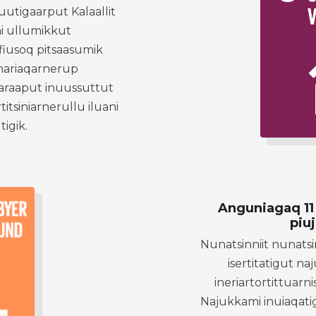
iuutigaarput Kalaallit
i ullumikkut
ffiusoq pitsaasumik
rnariaqarnerup
araaput inuussuttut
titsiniarnerullu iluani
tigik.
Anguniagaq 11 –
piuj
Nunatsinniit nunats
isertitatigut n
ineriartortittuar
Najukkami inuiaqatig