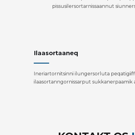
pissusilersortarnissaannut siunners
Ilaasortaaneq
Ineriartornitsinni ilungersorluta peqatigiif
ilaasortanngornissarput sukkanerpaamik 