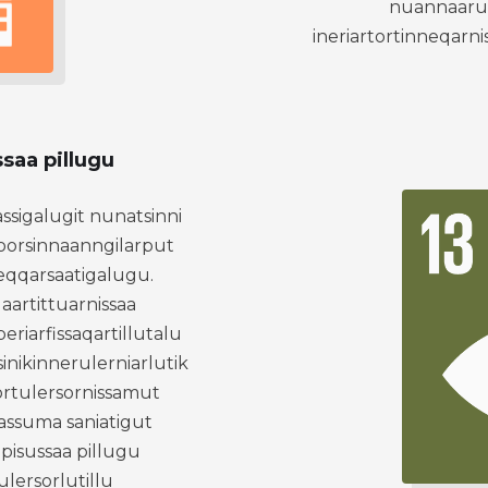
nuannaarut
ineriartortinneqarn
ssaa pillugu
assigalugit nunatsinni
oorsinnaanngilarput
 eqqarsaatigalugu.
uaartittuarnissaa
eriarfissaqartillutalu
sinikinnerulerniarlutik
ortulersornissamut
aassuma saniatigut
 pisussaa pillugu
ulersorlutillu