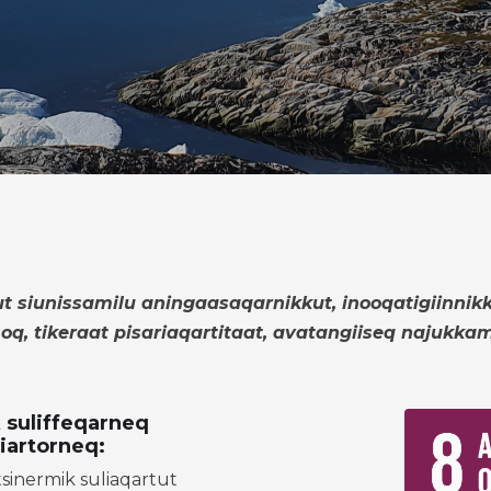
 siunissamilu aningaasaqarnikkut, inooqatigiinnikku
q, tikeraat pisariaqartitaat, avatangiiseq najukkami
 suliffeqarneq
iartorneq:
tsinermik suliaqartut