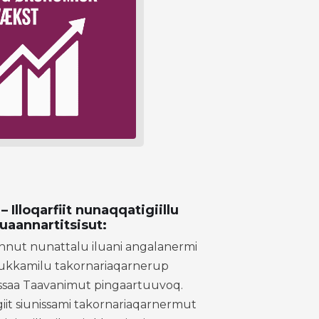
 Illoqarfiit nunaqqatigiillu
uaannartitsisut:
innut nunattalu iluani angalanermi
ajukkamilu takornariaqarnerup
nissaa Taavanimut pingaartuuvoq.
iit siunissami takornariaqarnermut