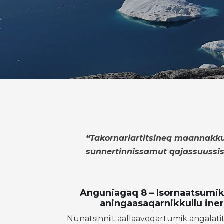
“Takornariartitsineq maannakkut
sunnertinnissamut qajassuussiso
Anguniagaq 8 – Isornaatsumik
aningaasaqarnikkullu iner
Nunatsinniit aallaaveqartumik angalati